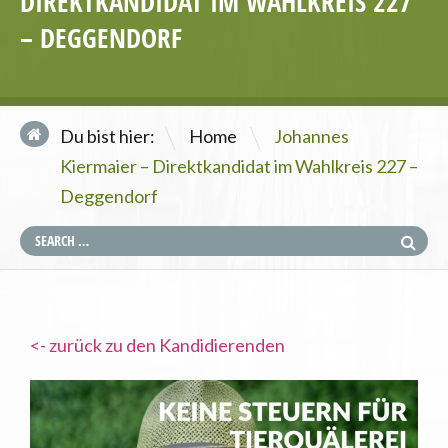
DIREKTKANDIDAT IM WAHLKREIS 227
– DEGGENDORF
\
Du bist hier:
Home
Johannes
Kiermaier – Direktkandidat im Wahlkreis 227 –
Deggendorf
<- zurück zu den Kandidierenden