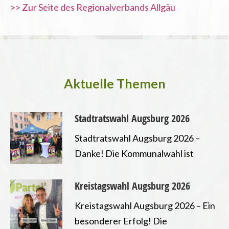
>> Zur Seite des Regionalverbands Allgäu
Aktuelle Themen
Stadtratswahl Augsburg 2026
Stadtratswahl Augsburg 2026 –
Danke! Die Kommunalwahl ist
entschieden und wir freuen uns
sehr erneut ein Mandat im
 Ende der Nutztierhaltung
Kreistagswahl Augsburg 2026
Augsburger Stadtrat errungen zu
Kreistagswahl Augsburg 2026 – Ein
haben. Damit können wir unsere
besonderer Erfolg! Die