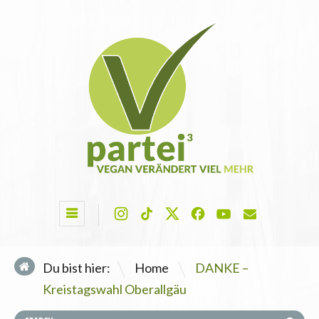
\
Du bist hier:
Home
DANKE –
Kreistagswahl Oberallgäu