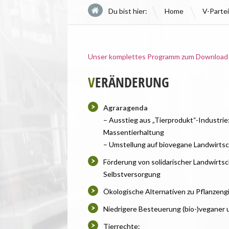
\
Du bist hier:
Home
V-Partei
Unser komplettes Programm zum Download
V
ERÄNDERUNG
Agraragenda
– Ausstieg aus „Tierprodukt“-Industri
Massentierhaltung
– Umstellung auf biovegane Landwirtsc
Förderung von solidarischer Landwirtsc
Selbstversorgung
Ökologische Alternativen zu Pflanzeng
Niedrigere Besteuerung (bio-)veganer 
Tierrechte: