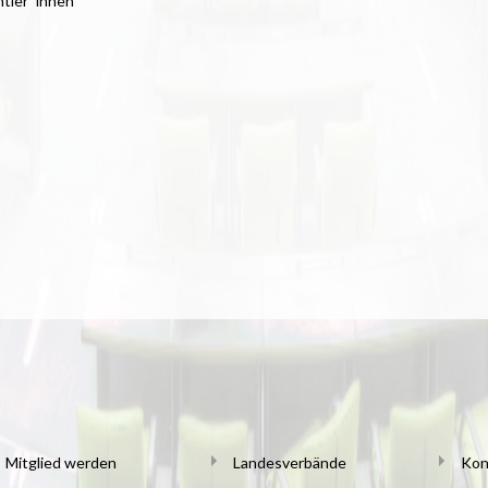
htler*innen
Mitglied werden
Landesverbände
Kon