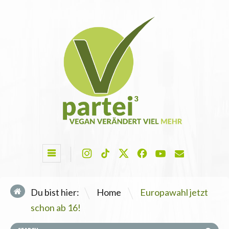
\
Du bist hier:
Home
Europawahl jetzt
schon ab 16!