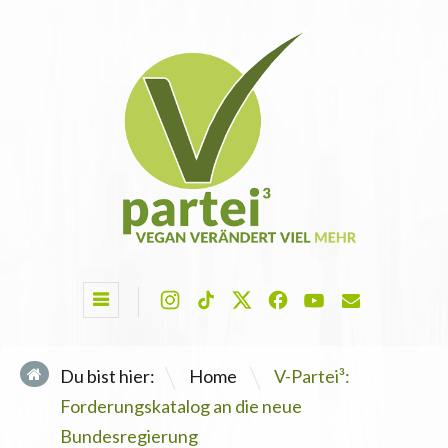
\
Du bist hier:
Home
V-Partei³:
Forderungskatalog an die neue
Bundesregierung