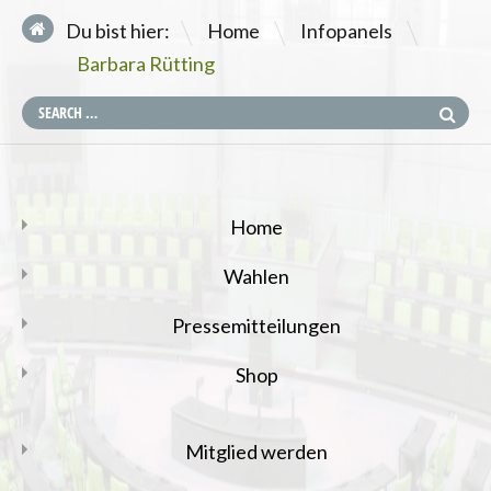
\
\
Du bist hier:
Home
Infopanels
Barbara Rütting
Home
Wahlen
Pressemitteilungen
Shop
Mitglied werden