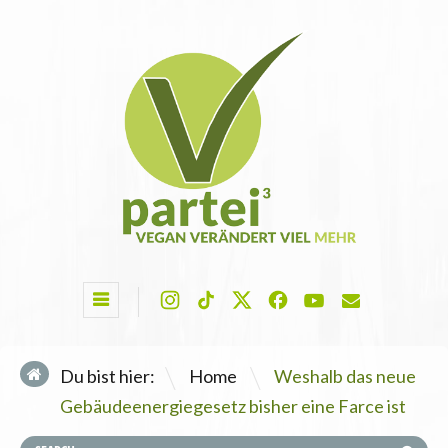
\
Du bist hier:
Home
Weshalb das neue
Gebäudeenergiegesetz bisher eine Farce ist