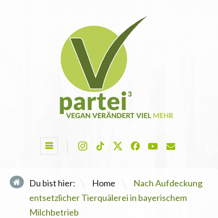
\
Du bist hier:
Home
Nach Aufdeckung
entsetzlicher Tierquälerei in bayerischem
Milchbetrieb