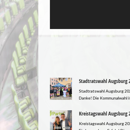
Gericht bestätigt: Vegane Ernährung im bayerischen Gefängnis nicht verpflichtend – V-Partei³ kritisiert Entscheidung als Rückschritt für Tierethik und Menschenrechte
Stadtratswahl Augsburg 
.11.2025 – Die V-
Stadtratswahl Augsburg 20
t sich besorgt über
Danke! Die Kommunalwahl i
 Urteil eines
entschieden und wir freuen
 in Bayern, das
sehr erneut ein Mandat im
Rückfahrt des Schiffes mit 2.900 Rindern: V-Partei³ bezeichnet Vorgang als ethischen Notfall und fordert das Ende der Nutztierhaltung
Kreistagswahl Augsburg 
t, dass
Augsburger Stadtrat errun
0.11.2025 – Das
Kreistagswahl Augsburg 20
gsanstalten keine
zu haben. Damit können wir