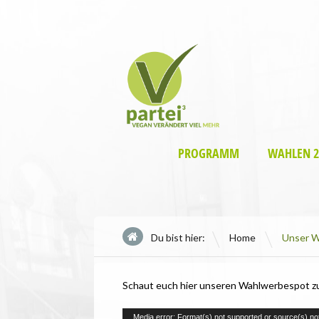
PROGRAMM
WAHLEN 2
\
Du bist hier:
Home
Unser W
Schaut euch hier unseren Wahlwerbespot zu
Video-
Media error: Format(s) not supported or source(s) no