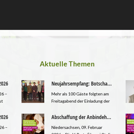
Aktuelle Themen
2026
Neujahrsempfang: Botschaften für Transparenz, Ethik und Naturschutz
26 –
Mehr als 100 Gäste folgten am
st
Freitagabend der Einladung der
 uns
im Augsburger Stadtrat
vertretenen V-Partei³ zum
2026
Abschaffung der Anbindehaltung in Niedersachsen kann nur ein Zwischenschritt sein
gen
Neujahrsempfang im
26 –
Niedersachsen, 09. Februar
Augustanasaal. Marion Buk-