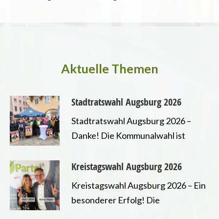
Aktuelle Themen
Stadtratswahl Augsburg 2026
Stadtratswahl Augsburg 2026 –
Danke! Die Kommunalwahl ist
entschieden und wir freuen uns
sehr erneut ein Mandat im
 Ende der Nutztierhaltung
Kreistagswahl Augsburg 2026
Augsburger Stadtrat errungen zu
Kreistagswahl Augsburg 2026 – Ein
haben. Damit können wir unsere
besonderer Erfolg! Die
Arbeit für Tierrechte, Transparenz,
Kreistagswahl Augsburg ist