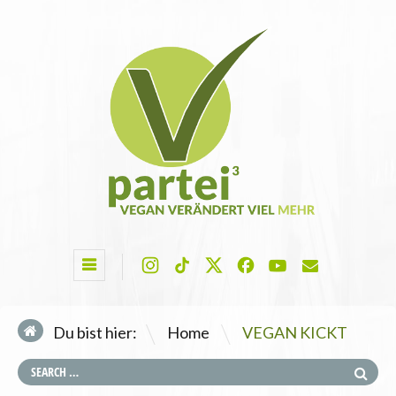
\
Du bist hier:
Home
VEGAN KICKT