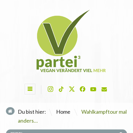
\
Du bist hier:
Home
Wahlkampftour mal
anders…