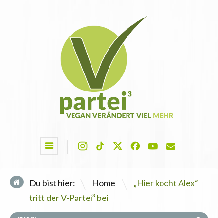
\
Du bist hier:
Home
„Hier kocht Alex“
tritt der V-Partei³ bei