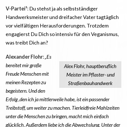
V-Partei³:
Du stehst ja als selbstständiger
Handwerksmeister und dreifacher Vater tagtäglich
vor vielfältigen Herausforderungen. Trotzdem
engagierst Du Dich so intensiv für den Veganismus,
was treibt Dich an?
Alexander Flohr:
„Es
bereitet mir große
Alex Flohr, hauptberuflich
Freude Menschen mit
Meister im Pflaster- und
meinen Rezepten zu
Straßenbauhandwerk
begeistern. Und den
Erfolg ,den ich ja mittlerweile habe, ist ein passender
Treibstoff, um weiter zu machen. Tierleidfreie Mahlzeiten
unter die Menschen zu bringen, macht mich einfach
glücklich. Außerdem liebe ich die Abwechslung. Unter der