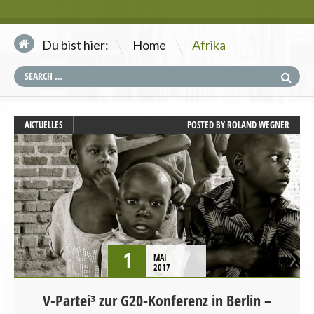
\
Du bist hier:
Home
Afrika
AKTUELLES
POSTED BY
ROLAND WEGNER
1
MAI
2017
V-Partei³ zur G20-Konferenz in Berlin –