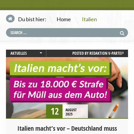
\
Du bist hier:
Home
Italien
AKTUELLES
POSTED BY
REDAKTION V-PARTEI³
PRESSEMITTEILUNG
STARTSEITE
UMWELT UND KLIMA
12
AUGUST
2025
Italien macht’s vor – Deutschland muss