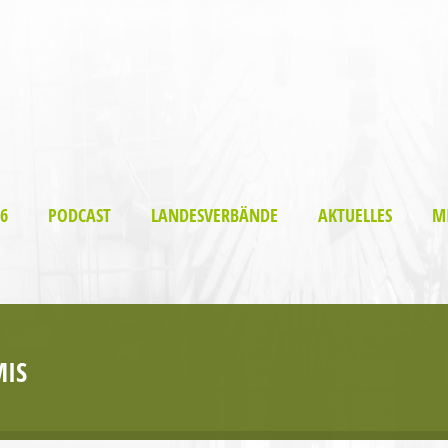
6
PODCAST
LANDESVERBÄNDE
AKTUELLES
M
IS