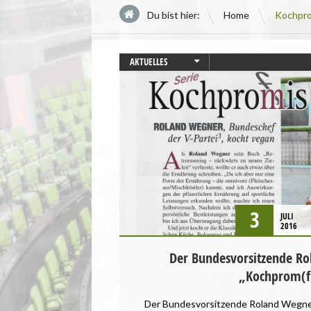
\
Du bist hier:
Home
Kochpr
AKTUELLES
VERANSTALTUNGEN
3
JULI
2016
Der Bundesvorsitzende Ro
„Kochprom(f)
Der Bundesvorsitzende Roland Wegner