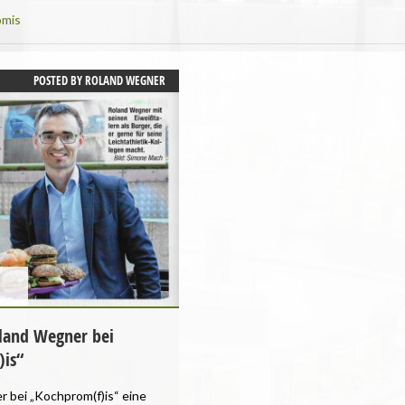
omis
POSTED BY
ROLAND WEGNER
land Wegner bei
is“
 bei „Kochprom(f)is“ eine