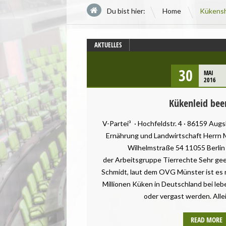
\
Du bist hier:
Home
Kükens
AKTUELLES
30
MAI
2016
Kükenleid be
V-Partei³ · Hochfeldstr. 4 · 86159 Aug
Ernährung und Landwirtschaft Herrn M
Wilhelmstraße 54 11055 Berlin
der Arbeitsgruppe Tierrechte Sehr ge
Schmidt, laut dem OVG Münster ist es 
Millionen Küken in Deutschland bei le
oder vergast werden. Allei
READ MORE