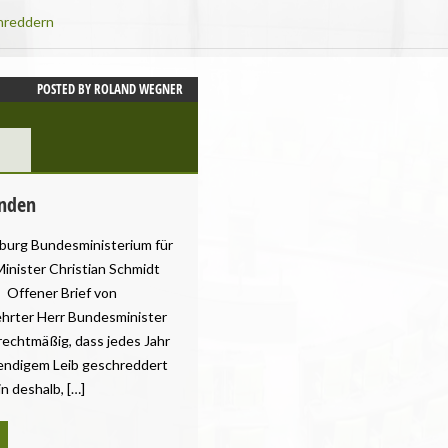
hreddern
POSTED BY
ROLAND WEGNER
enden
sburg Bundesministerium für
inister Christian Schmidt
 Offener Brief von
ehrter Herr Bundesminister
rechtmäßig, dass jedes Jahr
bendigem Leib geschreddert
n deshalb, […]