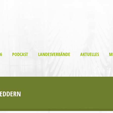
6
PODCAST
LANDESVERBÄNDE
AKTUELLES
M
EDDERN