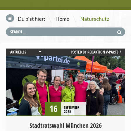
\
Du bist hier:
Home
Naturschutz
AKTUELLES
POSTED BY
REDAKTION V-PARTEI³
BAYERN
LANDESVERBÄNDE
PRESSEMITTEILUNG
STARTSEITE
UMWELT UND KLIMA
16
SEPTEMBER
2025
Stadtratswahl München 2026