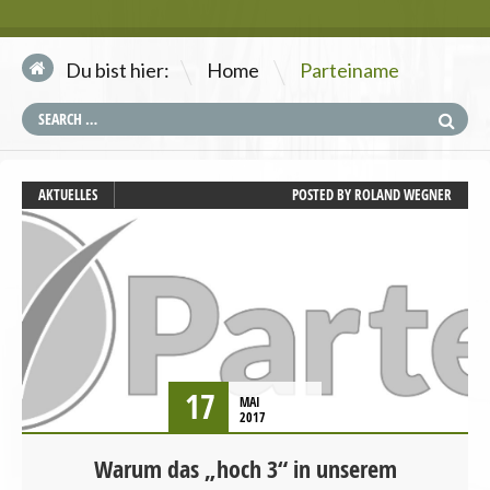
\
Du bist hier:
Home
Parteiname
AKTUELLES
POSTED BY
ROLAND WEGNER
17
MAI
2017
Warum das „hoch 3“ in unserem