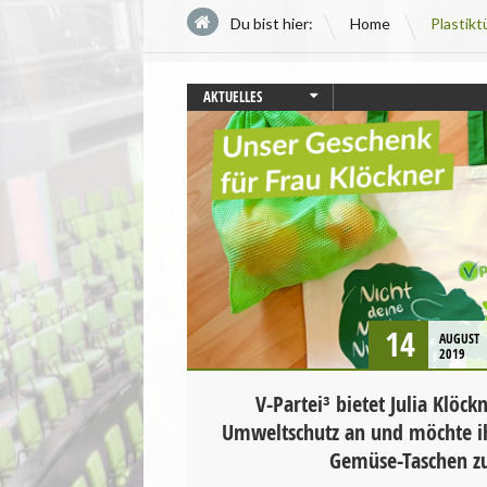
\
Du bist hier:
Home
Plastik
AKTUELLES
UMWELT UND KLIMA
14
AUGUST
2019
V-Partei³ bietet Julia Klöck
Umweltschutz an und möchte i
Gemüse-Taschen zu