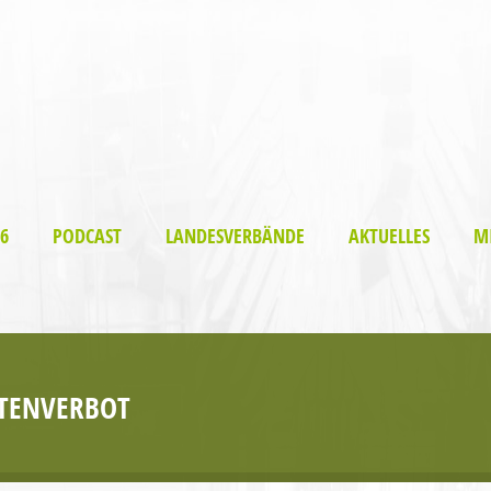
6
PODCAST
LANDESVERBÄNDE
AKTUELLES
M
ÜTENVERBOT