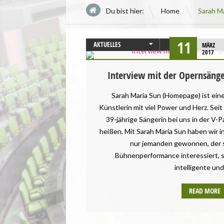
\
Du bist hier:
Home
Sarah M
11
AKTUELLES
MÄRZ
2017
BADEN-WÜRTTEMBERG
Interview mit der Opernsänge
Sarah Maria Sun (Homepage) ist eine
Künstlerin mit viel Power und Herz. Seit
39-jährige Sängerin bei uns in der V-P
heißen. Mit Sarah Maria Sun haben wir
nur jemanden gewonnen, der s
Bühnenperformance interessiert, 
intelligente und
READ MORE