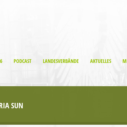
6
PODCAST
LANDESVERBÄNDE
AKTUELLES
M
RIA SUN