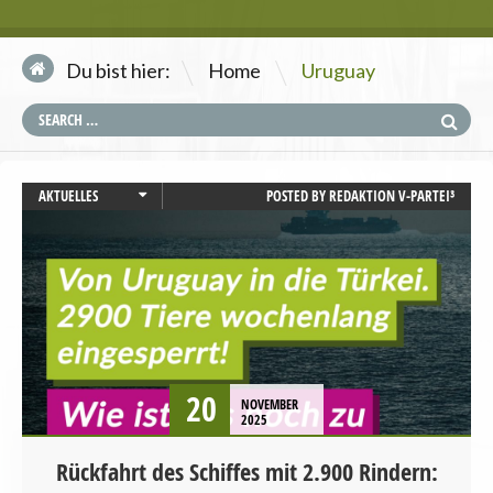
\
Du bist hier:
Home
Uruguay
AKTUELLES
POSTED BY
REDAKTION V-PARTEI³
LANDWIRTSCHAFT
PRESSEMITTEILUNG
STARTSEITE
20
NOVEMBER
2025
Rückfahrt des Schiffes mit 2.900 Rindern: