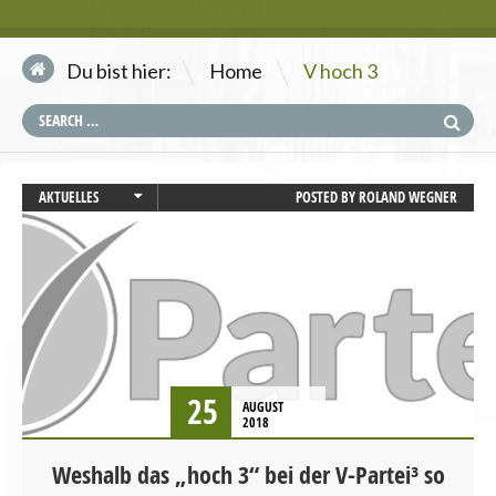
\
Du bist hier:
Home
V hoch 3
AKTUELLES
POSTED BY
ROLAND WEGNER
BAYERN
LANDESVERBÄNDE
LANDTAGSWAHL
25
AUGUST
2018
Weshalb das „hoch 3“ bei der V-Partei³ so