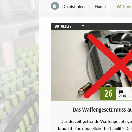
\
Du bist hier:
Home
Waffene
AKTUELLES
PRESSEMITTEILUNG
26
JULI
2016
Das Waffengesetz muss au
Das derzeit geltende Waffengesetz ge
braucht eine neue Sicherheitspolitik Die