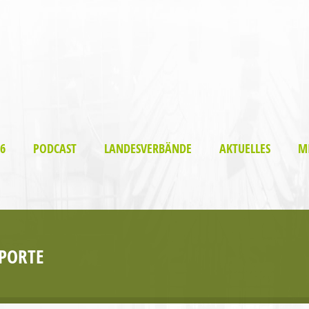
6
PODCAST
LANDESVERBÄNDE
AKTUELLES
M
PORTE