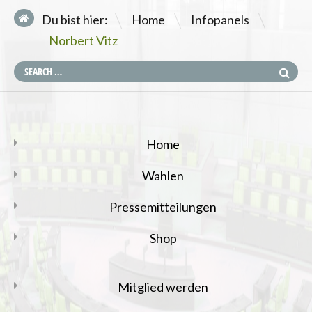
\
\
Du bist hier:
Home
Infopanels
Norbert Vitz
Home
Wahlen
Pressemitteilungen
Shop
Mitglied werden