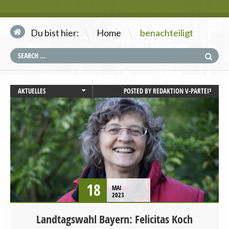
\
Du bist hier:
Home
benachteiligt
AKTUELLES
POSTED BY
REDAKTION V-PARTEI³
BAYERN
LANDTAGSWAHL
PRESSEMITTEILUNG
STARTSEITE
TIERSCHUTZ / TIERRECHTE
18
MAI
2023
Landtagswahl Bayern: Felicitas Koch