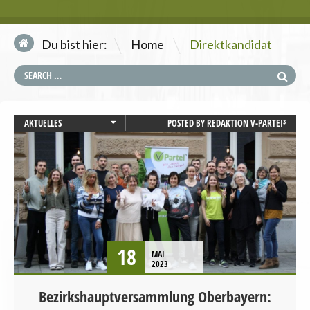
\
Du bist hier:
Home
Direktkandidat
AKTUELLES
POSTED BY
REDAKTION V-PARTEI³
BAYERN
LANDTAGSWAHL
LANDWIRTSCHAFT
PRESSEMITTEILUNG
STARTSEITE
TIERSCHUTZ / TIERRECHTE
UMWELT UND KLIMA
18
MAI
VERANSTALTUNGEN
2023
Bezirkshauptversammlung Oberbayern: