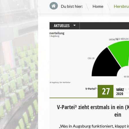
\
Du bist hier:
Home
Hersbru
AKTUELLES
AUGSBURG
BAYERN
27
MÄRZ
2020
V-Partei³ zieht erstmals in ei
ein
„Was in Augsburg funktioniert, klappt 