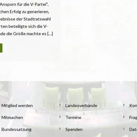
nsporn für die V-Partei³,
chen Erfolg zu generieren,
gebnisse der Stadtratswahl
ten beteiligte sich die V-
ade die Größe machte es […]
Mitglied werden
Landesverbände
Kon
Mitmachen
Termine
Fra
Bundessatzung
Spenden
Dat