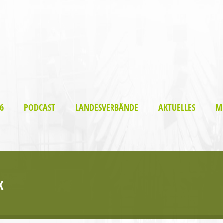
6
PODCAST
LANDESVERBÄNDE
AKTUELLES
M
K