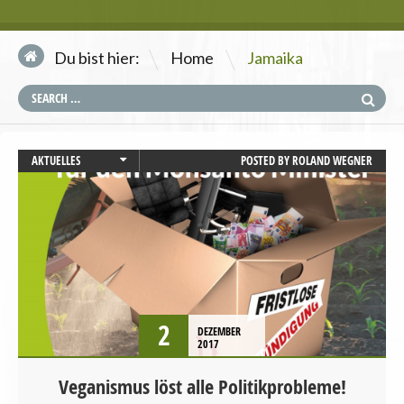
\
Du bist hier:
Home
Jamaika
AKTUELLES
POSTED BY
ROLAND WEGNER
UMWELT UND KLIMA
VEGANISMUS
2
DEZEMBER
2017
Veganismus löst alle Politikprobleme!