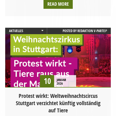
READ MORE
AKTUELLES
POSTED BY
REDAKTION V-PARTEI³
BADEN-WÜRTTEMBERG
PRESSEMITTEILUNG
STARTSEITE
TIERSCHUTZ / TIERRECHTE
VEGANISMUS
10
JANUAR
2026
Protest wirkt: Weltweihnachtscircus
Stuttgart verzichtet künftig vollständig
auf Tiere