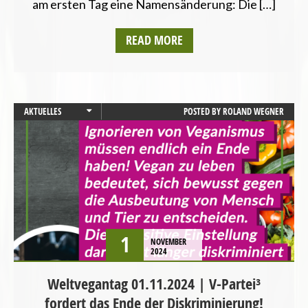
am ersten Tag eine Namensänderung: Die […]
READ MORE
AKTUELLES
POSTED BY
ROLAND WEGNER
PRESSEMITTEILUNG
STARTSEITE
VEGANISMUS
1
NOVEMBER
2024
Weltvegantag 01.11.2024 | V-Partei³
fordert das Ende der Diskriminierung!