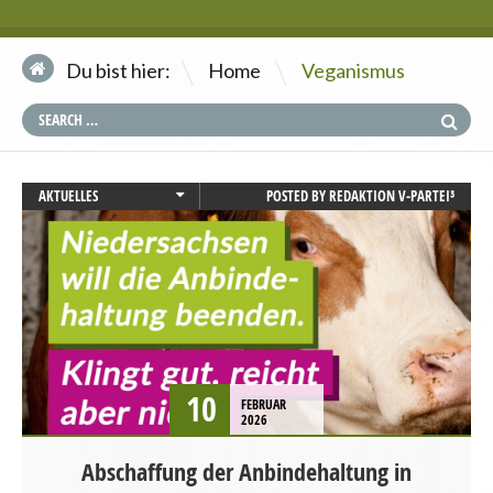
\
Du bist hier:
Home
Veganismus
AKTUELLES
POSTED BY
REDAKTION V-PARTEI³
LANDWIRTSCHAFT
NIEDERSACHSEN
PRESSEMITTEILUNG
STARTSEITE
TIERSCHUTZ / TIERRECHTE
VEGANISMUS
10
FEBRUAR
2026
Abschaffung der Anbindehaltung in