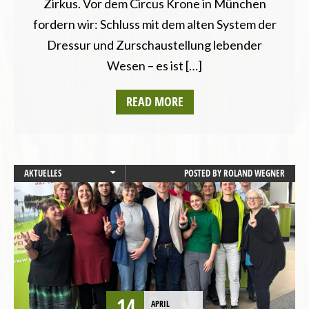
Zirkus. Vor dem Circus Krone in München
fordern wir: Schluss mit dem alten System der
Dressur und Zurschaustellung lebender
Wesen – es ist […]
READ MORE
AKTUELLES
POSTED BY
ROLAND WEGNER
PRESSEMITTEILUNG
STARTSEITE
TIERSCHUTZ / TIERRECHTE
UMWELT UND KLIMA
VEGANISMUS
WAHLPROGRAMM
14
APRIL