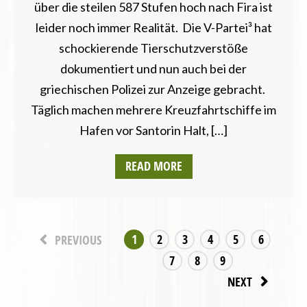
über die steilen 587 Stufen hoch nach Fira ist
leider noch immer Realität. Die V-Partei³ hat
schockierende Tierschutzverstöße
dokumentiert und nun auch bei der
griechischen Polizei zur Anzeige gebracht.
Täglich machen mehrere Kreuzfahrtschiffe im
Hafen vor Santorin Halt, […]
READ MORE
1
2
3
4
5
6
PREVIOUS
7
8
9
NEXT