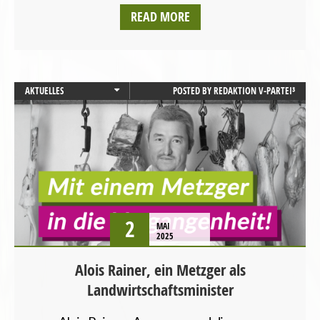
READ MORE
AKTUELLES
POSTED BY
REDAKTION V-PARTEI³
LANDWIRTSCHAFT
PRESSEMITTEILUNG
STARTSEITE
TIERSCHUTZ / TIERRECHTE
VEGANISMUS
2
MAI
2025
Alois Rainer, ein Metzger als
Landwirtschaftsminister