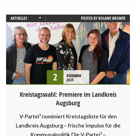
AKTUELLES
POSTED BY
ROLAND WEGNER
AUGSBURG
BAYERN
PRESSEMITTEILUNG
STARTSEITE
VEGANISMUS
VERANSTALTUNGEN
2
DEZEMBER
2025
Kreistagswahl: Premiere im Landkreis
Augsburg
V-Partei³ nominiert Kreistagsliste für den
Landkreis Augsburg – frische Impulse für die
Kommunalpolitik Die V-Partei³ –