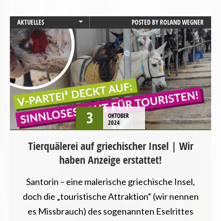
AKTUELLES
POSTED BY
ROLAND WEGNER
LANDWIRTSCHAFT
PRESSEMITTEILUNG
STARTSEITE
TIERSCHUTZ / TIERRECHTE
VEGANISMUS
3
OKTOBER
2024
Tierquälerei auf griechischer Insel | Wir
haben Anzeige erstattet!
Santorin – eine malerische griechische Insel,
doch die „touristische Attraktion“ (wir nennen
es Missbrauch) des sogenannten Eselrittes