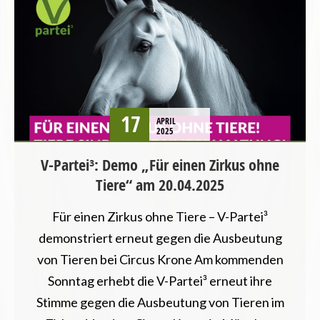
BAYERN
PRESSEMITTEILUNG
STARTSEITE
TIERSCHUTZ / TIERRECHTE
VEGANISMUS
VERANSTALTUNGEN
17
APRIL
2025
V-Partei³: Demo „Für einen Zirkus ohne
Tiere“ am 20.04.2025
Für einen Zirkus ohne Tiere – V-Partei³
demonstriert erneut gegen die Ausbeutung
von Tieren bei Circus Krone Am kommenden
Sonntag erhebt die V-Partei³ erneut ihre
Stimme gegen die Ausbeutung von Tieren im