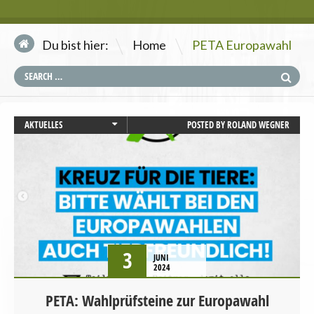
\
Du bist hier:
Home
PETA Europawahl
AKTUELLES
POSTED BY
ROLAND WEGNER
EUROPAWAHL
STARTSEITE
TIERSCHUTZ / TIERRECHTE
VEGANISMUS
WAHLPROGRAMM
3
JUNI
2024
PETA: Wahlprüfsteine zur Europawahl