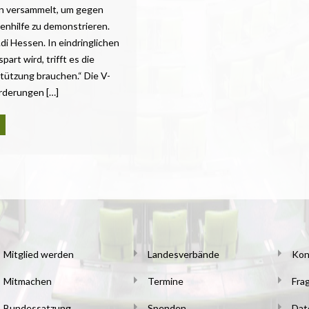
n versammelt, um gegen
enhilfe zu demonstrieren.
i Hessen. In eindringlichen
art wird, trifft es die
ützung brauchen.“ Die V-
orderungen […]
Mitglied werden
Landesverbände
Kon
Mitmachen
Termine
Fra
Bundessatzung
Spenden
Dat