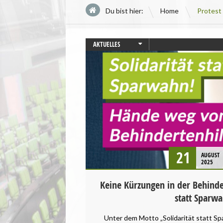
\
Du bist hier:
Home
Protest
AKTUELLES
HESSEN
MENSCHENRECHTE
PRESSEMITTEILUNG
STARTSEITE
21
AUGUST
2025
Keine Kürzungen in der Behinder
statt Sparw
Unter dem Motto „Solidarität statt Sp