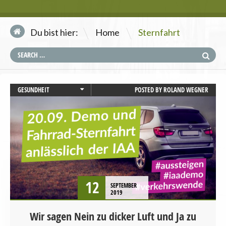
\
Du bist hier:
Home
Sternfahrt
GESUNDHEIT
POSTED BY
ROLAND WEGNER
HESSEN
MOBILITÄT UND VERKEHR
PRESSEMITTEILUNG
UMWELT UND KLIMA
VERANSTALTUNGEN
12
SEPTEMBER
2019
Wir sagen Nein zu dicker Luft und Ja zu