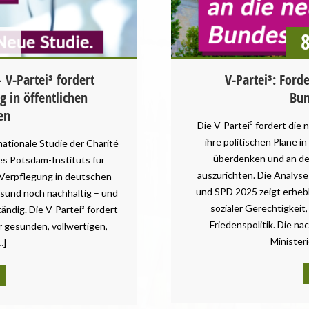
UMWELT UND KLIMA
 V-Partei³ fordert
V-Partei³: Ford
g in öffentlichen
Bun
en
Die V-Partei³ fordert die 
ihre politischen Pläne i
rnationale Studie der Charité
überdenken und an de
des Potsdam-Instituts für
auszurichten. Die Analys
 Verpflegung in deutschen
und SPD 2025 zeigt erhebli
esund noch nachhaltig – und
sozialer Gerechtigkeit
tändig. Die V-Partei³ fordert
Friedenspolitik. Die n
 gesunden, vollwertigen,
Ministeri
…]