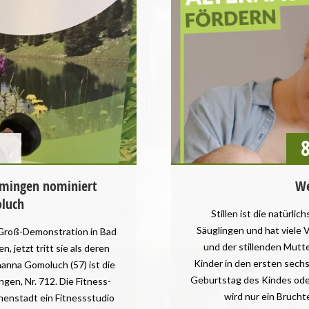
GESUNDHEIT
STARTSEITE
VEGANISMUS
mingen nominiert
We
luch
Stillen ist die natürl
Säuglingen und hat viele V
n Groß-Demonstration in Bad
und der stillenden Mutt
 jetzt tritt sie als deren
Kinder in den ersten sechs
hanna Gomoluch (57) ist die
Geburtstag des Kindes oder
en, Nr. 712. Die Fitness-
wird nur ein Brucht
nenstadt ein Fitnessstudio