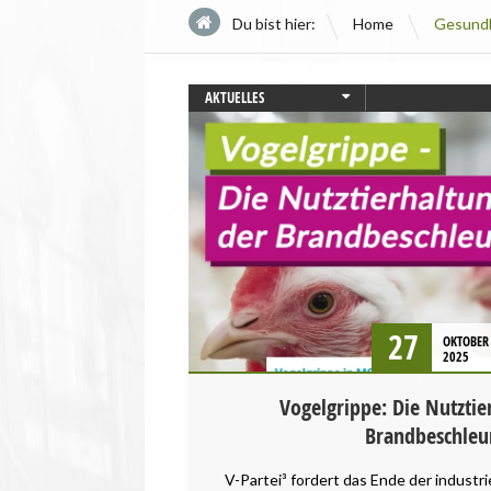
\
Du bist hier:
Home
Gesund
AKTUELLES
GESUNDHEIT
PRESSEMITTEILUNG
STARTSEITE
TIERSCHUTZ / TIERRECHTE
27
OKTOBER
2025
Vogelgrippe: Die Nutztier
Brandbeschleu
V-Partei³ fordert das Ende der industri