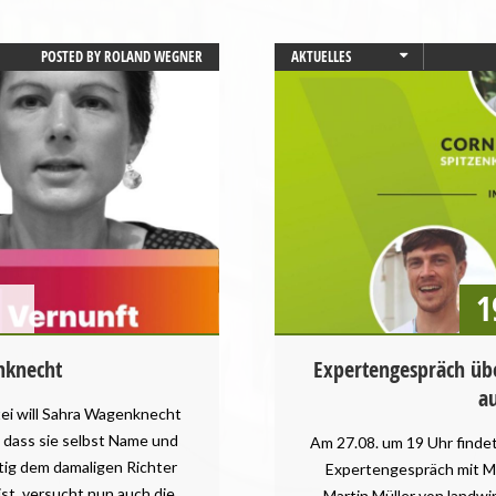
POSTED BY
ROLAND WEGNER
AKTUELLES
BAYERN
GESUNDHEIT
LANDTAGSWAHL
LANDWIRTSCHAFT
STARTSEITE
UMWELT UND KLIMA
VERANSTALTUNGEN
1
nknecht
Expertengespräch übe
a
tei will Sahra Wagenknecht
 dass sie selbst Name und
Am 27.08. um 19 Uhr findet 
tig dem damaligen Richter
Expertengespräch mit M
 ist, versucht nun auch die
Martin Müller von landwi