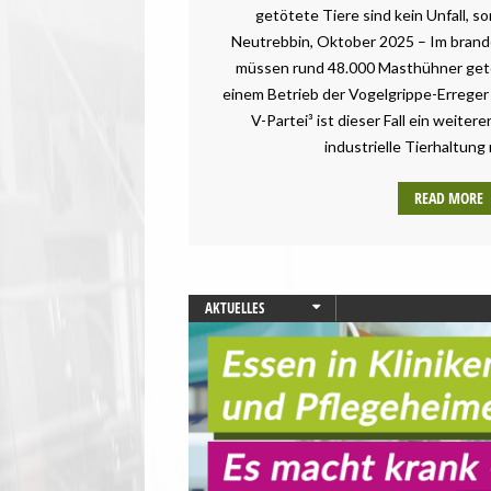
getötete Tiere sind kein Unfall, s
Neutrebbin, Oktober 2025 – Im bran
müssen rund 48.000 Masthühner get
einem Betrieb der Vogelgrippe-Erreger 
V-Partei³ ist dieser Fall ein weitere
industrielle Tierhaltung 
READ MORE
AKTUELLES
GESUNDHEIT
PRESSEMITTEILUNG
STARTSEITE
UMWELT UND KLIMA