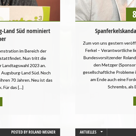
PRESSEMITTEILUNG
REZEPTE
STARTSEITE
TIERSCHUTZ / TIERRECHTE
g-Land Süd nominiert
Spanferkelskanda
UMWELT UND KLIMA
ner
Zum von uns gestern veröff
VEGANISMUS
Ferkel – Verantwortliche l
nstration im Bereich der
WAHLPROGRAMM
Bundesvorsitzender Roland 
stattfindet. Nun tritt die
den Metzger (Sponsor
zur Landtagswahl 2023 an.
gesellschaftliche Probleme
is Augsburg-Land Süd. Noch
am Ende auch eine Ford
 ihren 70 Jahren. Neu ist das
Schrembs, als 
k. Für das […]
POSTED BY
ROLAND WEGNER
AKTUELLES