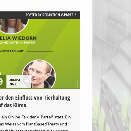
POSTED BY
REDAKTION V-PARTEI³
9
AUGUST
2023
r den Einfluss von Tierhaltung
uf das Klima
ein Online-Talk der V-Partei³ statt. Ein
ax Weiss vom PlantBasedTreaty und
rtschaft.jetzt, gemeinsam mit unserer