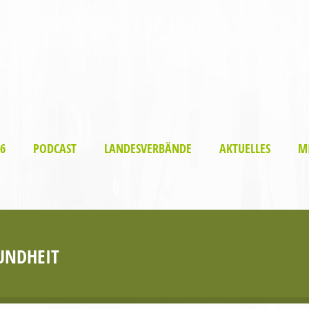
6
PODCAST
LANDESVERBÄNDE
AKTUELLES
M
UNDHEIT