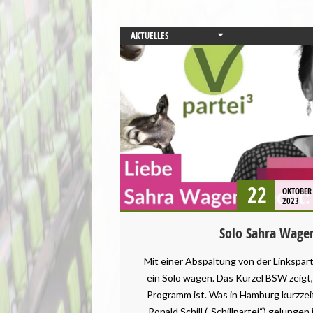
AKTUELLES
GESUNDHEIT
STARTSEITE
TIERSCHUTZ / TIERRECHTE
VEGANISMUS
22
OKTOBER
2023
Solo Sahra Wage
Mit einer Abspaltung von der Linkspar
ein Solo wagen. Das Kürzel BSW zeigt,
Programm ist. Was in Hamburg kurzzei
Ronald Schill („Schillpartei“) gelungen