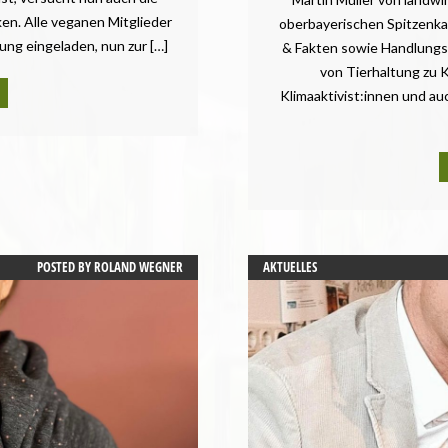
en. Alle veganen Mitglieder
oberbayerischen Spitzenka
tung eingeladen, nun zur […]
& Fakten sowie Handlungs
von Tierhaltung zu K
Klimaaktivist:innen und au
POSTED BY
ROLAND WEGNER
AKTUELLES
BAYERN
CHANCENGLEICHHEIT
DEMOKRATIE UND RECHTSSTAATLICH
GESUNDHEIT
LANDTAGSWAHL
LANDWIRTSCHAFT
MENSCHENRECHTE