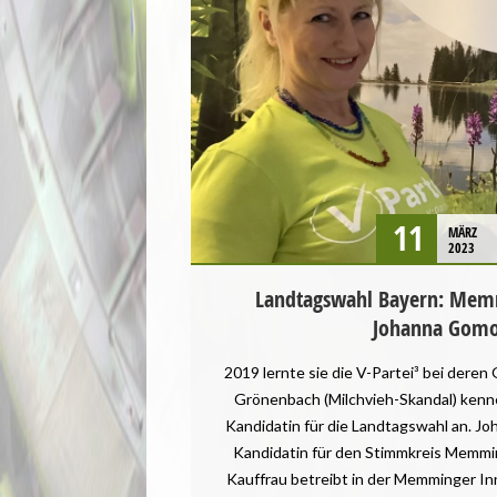
ALLGÄU
BAYERN
BEZIRKSAMTSWAHL
GESUNDHEIT
LANDTAGSWAHL
LANDWIRTSCHAFT
MENSCHENRECHTE
PRESSEMITTEILUNG
11
MÄRZ
STARTSEITE
2023
TIERSCHUTZ / TIERRECHTE
Landtagswahl Bayern: Mem
Johanna Gomo
2019 lernte sie die V-Partei³ bei dere
Grönenbach (Milchvieh-Skandal) kennen,
Kandidatin für die Landtagswahl an. Jo
Kandidatin für den Stimmkreis Memming
Kauffrau betreibt in der Memminger In