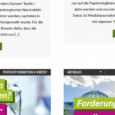
nur auf die Papiermitglied
ondern System“ Berlin /
aktiv werden und uns bei
denburgischen Neutrebbin
Sokol, ist Medizinjournali
ötet werden, nachdem in
mit eigenem Y
festgestellt wurde. Für die
r Beweis dafür, dass die
nicht nur […]
POSTED BY
REDAKTION V-PARTEI³
AKTUELLES
BUNDESTAGSWAHL
GESUNDHEIT
LANDWIRTSCHAFT
PRESSEMITTEILUNG
STARTSEITE
TIERSCHUTZ / TIERRECHTE