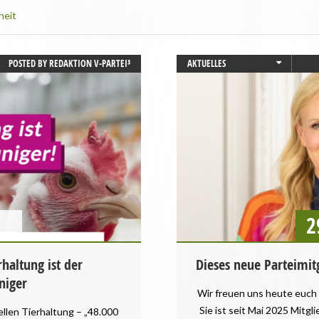
heit
POSTED BY
REDAKTION V-PARTEI³
AKTUELLES
BAYERN
GESUNDHEIT
PRESSEMITTEILUNG
REZEPTE
STARTSEITE
TIERSCHUTZ / TIERRECHTE
VEGANISMUS
2
haltung ist der
Dieses neue Parteimit
niger
Wir freuen uns heute euch 
Sie ist seit Mai 2025 Mitgli
ellen Tierhaltung – „48.000