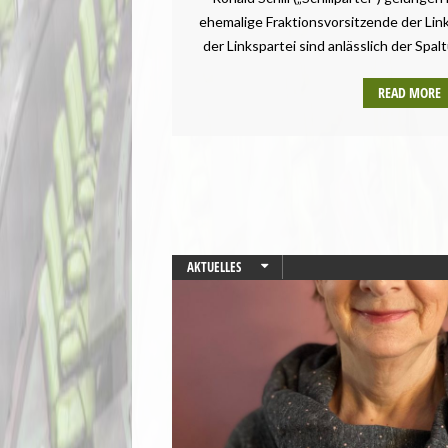
ehemalige Fraktionsvorsitzende der Link
der Linkspartei sind anlässlich der Spal
READ MORE
AKTUELLES
AUGSBURG
BAYERN
GESUNDHEIT
LANDTAGSWAHL
STARTSEITE