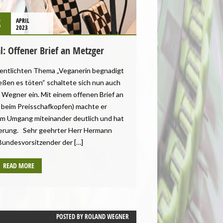
8
APRIL
2023
l: Offener Brief an Metzger
entlichten Thema „Veganerin begnadigt
ießen es töten“ schaltete sich nun auch
Wegner ein. Mit einem offenen Brief an
 beim Preisschafkopfen) machte er
 im Umgang miteinander deutlich und hat
erung. Sehr geehrter Herr Hermann
Bundesvorsitzender der […]
READ MORE
POSTED BY
ROLAND WEGNER