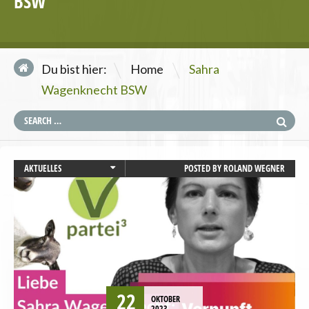
BSW
\
Du bist hier:
Home
Sahra
Wagenknecht BSW
AKTUELLES
POSTED BY
ROLAND WEGNER
GESUNDHEIT
STARTSEITE
TIERSCHUTZ / TIERRECHTE
VEGANISMUS
22
OKTOBER
2023