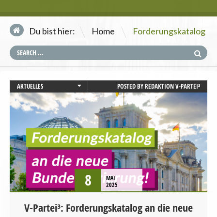
\
Du bist hier:
Home
Forderungskatalog
AKTUELLES
POSTED BY
REDAKTION V-PARTEI³
BUNDESTAGSWAHL
GESUNDHEIT
LANDWIRTSCHAFT
PRESSEMITTEILUNG
STARTSEITE
TIERSCHUTZ / TIERRECHTE
UMWELT UND KLIMA
8
MAI
2025
V-Partei³: Forderungskatalog an die neue