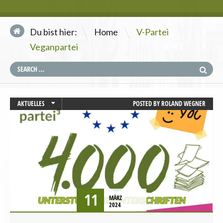
\
Du bist hier:
Home
V-Partei
Veganpartei
AKTUELLES
POSTED BY
ROLAND WEGNER
EUROPAWAHL
STARTSEITE
11
MÄRZ
2024