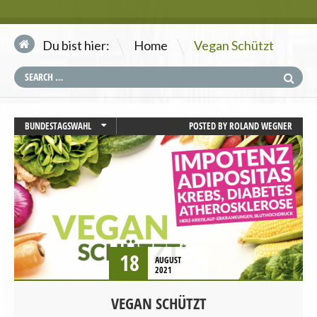
\
Du bist hier:
Home
Vegan Schützt
BUNDESTAGSWAHL
POSTED BY
ROLAND WEGNER
GESUNDHEIT
18
AUGUST
2021
VEGAN SCHÜTZT