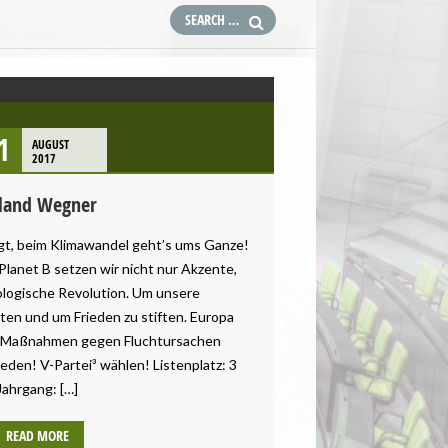
1
AUGUST
2017
land Wegner
t, beim Klimawandel geht’s ums Ganze!
Planet B setzen wir nicht nur Akzente,
kologische Revolution. Um unsere
ten und um Frieden zu stiften. Europa
e Maßnahmen gegen Fluchtursachen
eden! V-Partei³ wählen! Listenplatz: 3
Jahrgang: […]
READ MORE