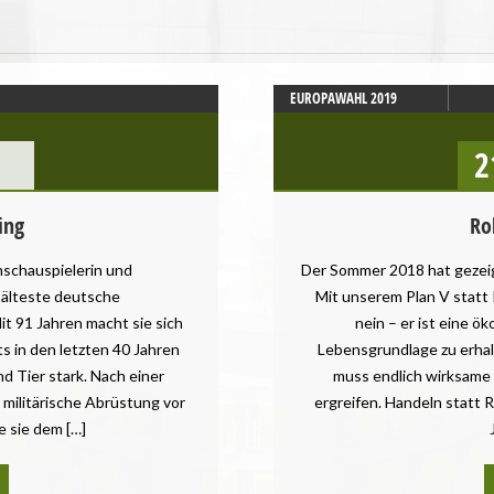
EUROPAWAHL 2019
EUROPAWAHL 2019 1 - 10
LTW SCHWABEN
2
PLAKATE
ing
Ro
lmschauspielerin und
Der Sommer 2018 hat gezeig
 älteste deutsche
Mit unserem Plan V statt 
it 91 Jahren macht sie sich
nein – er ist eine ö
s in den letzten 40 Jahren
Lebensgrundlage zu erhal
d Tier stark. Nach einer
muss endlich wirksam
militärische Abrüstung vor
ergreifen. Handeln statt R
 sie dem […]