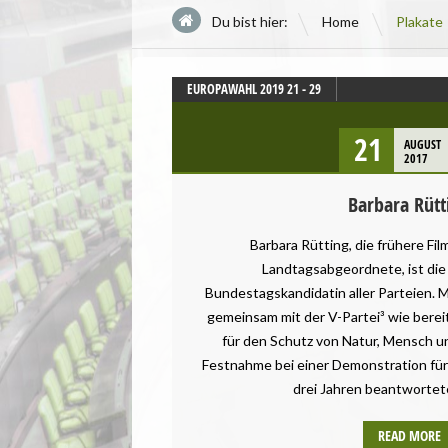
\
Du bist hier:
Home
Plakate
EUROPAWAHL 2019 21 - 29
PLAKATE
21
AUGUST
2017
Barbara Rütt
Barbara Rütting, die frühere Fi
Landtagsabgeordnete, ist die
Bundestagskandidatin aller Parteien. M
gemeinsam mit der V-Partei³ wie bereit
für den Schutz von Natur, Mensch un
Festnahme bei einer Demonstration für 
drei Jahren beantwortete
READ MORE