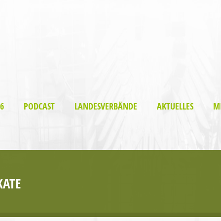
6
PODCAST
LANDESVERBÄNDE
AKTUELLES
M
KATE