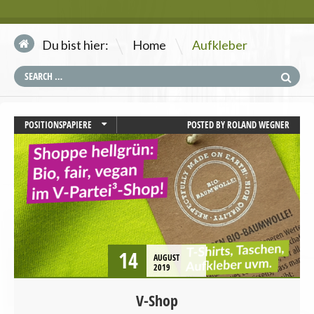
\
Du bist hier:
Home
Aufkleber
POSITIONSPAPIERE
POSTED BY
ROLAND WEGNER
UNCATEGORIZED
VEGANISMUS
14
AUGUST
2019
V-Shop