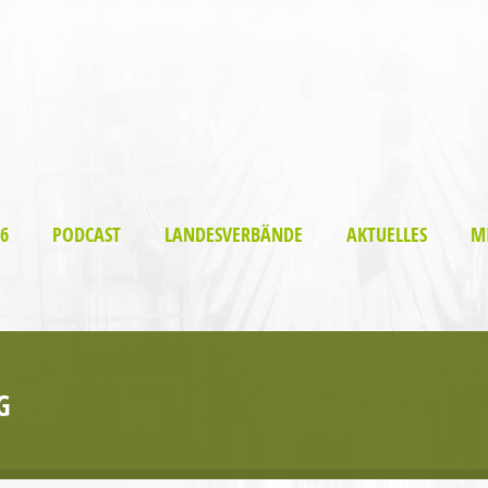
6
PODCAST
LANDESVERBÄNDE
AKTUELLES
M
G