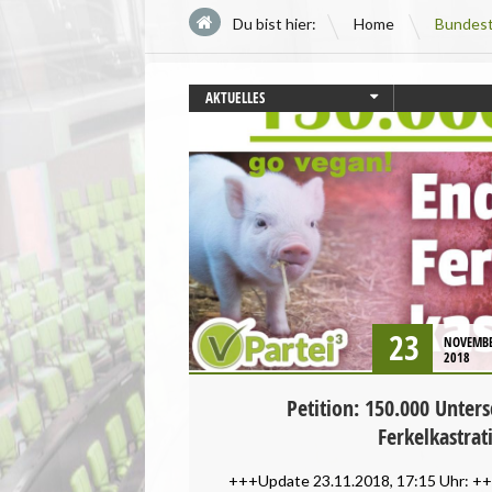
\
Du bist hier:
Home
Bundes
AKTUELLES
BADEN-WÜRTTEMBERG
BAYERN
BERLIN
BREMEN
HAMBURG
HESSEN
LANDWIRTSCHAFT
MECKLENBURG-VORPOMMERN
23
NOVEMB
NIEDERSACHSEN
2018
NORDRHEIN-WESTFALEN
PRESSEMITTEILUNG
Petition: 150.000 Unters
RHEINLAND-PFALZ
Ferkelkastrat
SAARLAND
+++Update 23.11.2018, 17:15 Uhr: ++
SACHSEN