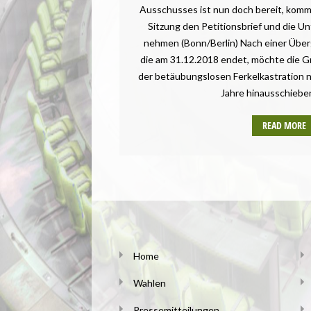
Ausschusses ist nun doch bereit, kom
SACHSEN-ANHALT
Sitzung den Petitionsbrief und die U
SCHLESWIG-HOLSTEIN
nehmen (Bonn/Berlin) Nach einer Über
THÜRINGEN
die am 31.12.2018 endet, möchte die Gr
UMWELT UND KLIMA
der betäubungslosen Ferkelkastration 
Jahre hinausschieben
READ MORE
Home
Wahlen
Pressemitteilungen