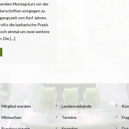
menden Montag kurz vor der
nterschriften entgegen zu
gangszeit von fünf Jahren,
oKo die barbarische Praxis
noch einmal um zwei weitere
. Die […]
Mitglied werden
Landesverbände
Kon
Mitmachen
Termine
Fra
Bundessatzung
Spenden
Dat