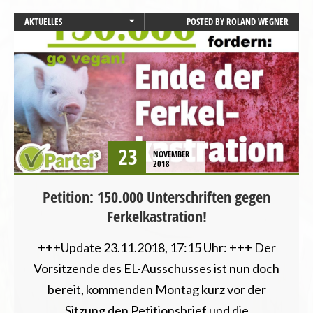
AKTUELLES
POSTED BY
ROLAND WEGNER
BADEN-WÜRTTEMBERG
BAYERN
BERLIN
BREMEN
HAMBURG
HESSEN
LANDWIRTSCHAFT
23
NOVEMBER
MECKLENBURG-VORPOMMERN
2018
NIEDERSACHSEN
Petition: 150.000 Unterschriften gegen
NORDRHEIN-WESTFALEN
Ferkelkastration!
PRESSEMITTEILUNG
RHEINLAND-PFALZ
+++Update 23.11.2018, 17:15 Uhr: +++ Der
SAARLAND
SACHSEN
Vorsitzende des EL-Ausschusses ist nun doch
SACHSEN-ANHALT
bereit, kommenden Montag kurz vor der
SCHLESWIG-HOLSTEIN
Sitzung den Petitionsbrief und die