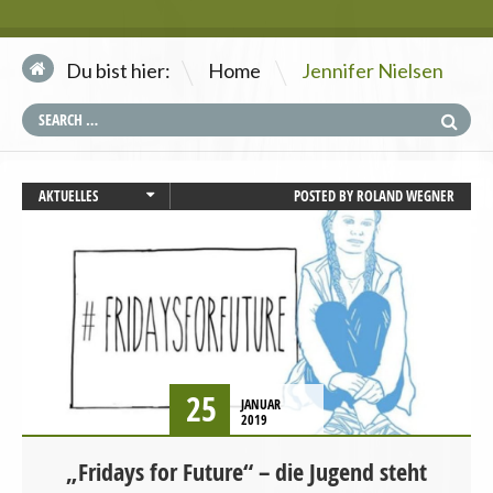
\
Du bist hier:
Home
Jennifer Nielsen
AKTUELLES
POSTED BY
ROLAND WEGNER
UMWELT UND KLIMA
VERANSTALTUNGEN
25
JANUAR
2019
„Fridays for Future“ – die Jugend steht