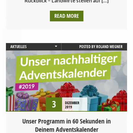
Rückblick – Landwirte stellen auf […]
SACHSEN-ANHALT
SCHLESWIG-HOLSTEIN
READ MORE
THÜRINGEN
UMWELT UND KLIMA
VEGANISMUS
VERANSTALTUNGEN
AKTUELLES
POSTED BY
ROLAND WEGNER
BADEN-WÜRTTEMBERG
BAYERN
BERLIN
BEZIRKSAMTSWAHL
BEZIRKSWAHL
BRANDENBURG
BREMEN
3
DEZEMBER
BUNDESTAGSWAHL
2019
BÜRGERSCHAFTSWAHL
Unser Programm in 60 Sekunden in
HAMBURG
Deinem Adventskalender
HESSEN