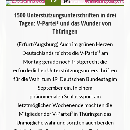
2017
BADEN-WÜRTTEMBERG
BAYERN
1500 Unterstützungsunterschriften in drei
BERLIN
Tagen: V-Partei³ und das Wunder von
BREMEN
Thüringen
BUNDESTAGSWAHL
HAMBURG
(Erfurt/Augsburg) Auch im grünen Herzen
HESSEN
Deutschlands reichte die V-Partei³ am
LANDESVERBÄNDE
Montag gerade noch fristgerecht die
NIEDERSACHSEN
NORDRHEIN-WESTFALEN
erforderlichen Unterstützungsunterschriften
PRESSEMITTEILUNG
für die Wahl zum 19. Deutschen Bundestag im
RHEINLAND-PFALZ
September ein. In einem
SAARLAND
phänomenalen Schlussspurt am
SACHSEN
letztmöglichen Wochenende machten die
THÜRINGEN
Mitglieder der V-Partei³ in Thüringen das
Unmögliche wahr und sorgten auch bei den