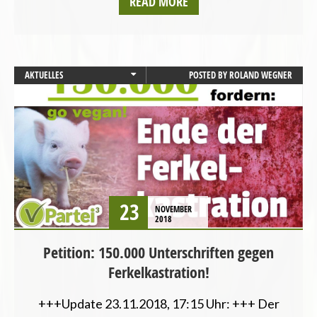
READ MORE
AKTUELLES
POSTED BY
ROLAND WEGNER
BADEN-WÜRTTEMBERG
BAYERN
BERLIN
BREMEN
HAMBURG
HESSEN
LANDWIRTSCHAFT
23
NOVEMBER
MECKLENBURG-VORPOMMERN
2018
NIEDERSACHSEN
Petition: 150.000 Unterschriften gegen
NORDRHEIN-WESTFALEN
Ferkelkastration!
PRESSEMITTEILUNG
RHEINLAND-PFALZ
+++Update 23.11.2018, 17:15 Uhr: +++ Der
SAARLAND