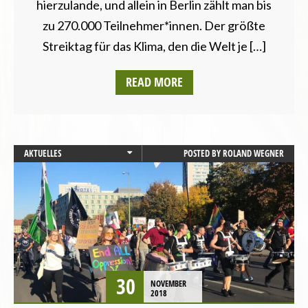
hierzulande, und allein in Berlin zählt man bis
SCHLESWIG-HOLSTEIN
zu 270.000 Teilnehmer*innen. Der größte
THÜRINGEN
UMWELT UND KLIMA
Streiktag für das Klima, den die Welt je […]
VEGANISMUS
VERANSTALTUNGEN
READ MORE
AKTUELLES
POSTED BY
ROLAND WEGNER
BADEN-WÜRTTEMBERG
BAYERN
BRANDENBURG
BREMEN
HAMBURG
HESSEN
LANDESVERBÄNDE
30
NOVEMBER
MECKLENBURG-VORPOMMERN
2018
NIEDERSACHSEN