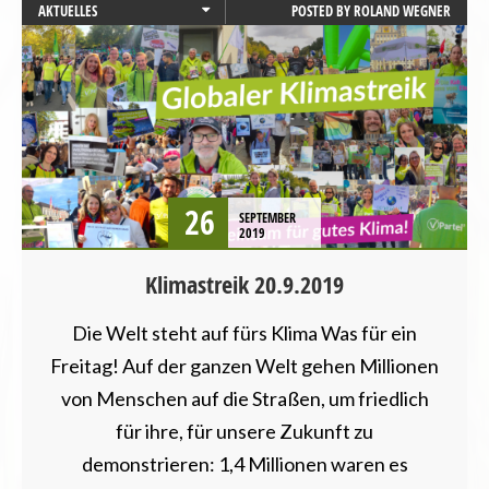
AKTUELLES
POSTED BY
ROLAND WEGNER
BADEN-WÜRTTEMBERG
BAYERN
BERLIN
BRANDENBURG
BREMEN
HAMBURG
HESSEN
26
SEPTEMBER
LANDESVERBÄNDE
2019
MECKLENBURG-VORPOMMERN
Klimastreik 20.9.2019
NEWSLETTER
NIEDERSACHSEN
Die Welt steht auf fürs Klima Was für ein
NORDRHEIN-WESTFALEN
Freitag! Auf der ganzen Welt gehen Millionen
PRESSEMITTEILUNG
RHEINLAND-PFALZ
von Menschen auf die Straßen, um friedlich
SAARLAND
für ihre, für unsere Zukunft zu
SACHSEN
demonstrieren: 1,4 Millionen waren es
SACHSEN-ANHALT