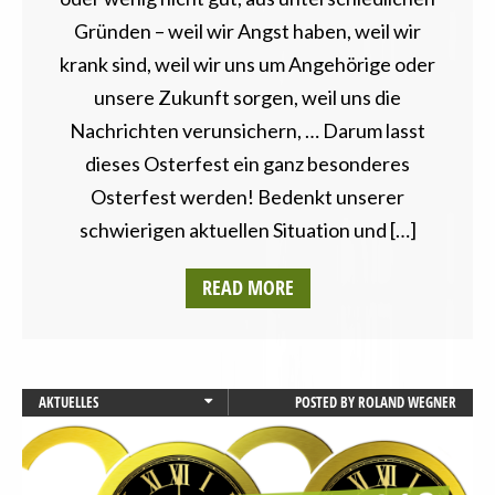
SAARLAND
Gründen – weil wir Angst haben, weil wir
SACHSEN
krank sind, weil wir uns um Angehörige oder
SACHSEN-ANHALT
unsere Zukunft sorgen, weil uns die
SCHLESWIG-HOLSTEIN
Nachrichten verunsichern, … Darum lasst
THÜRINGEN
TIERSCHUTZ / TIERRECHTE
dieses Osterfest ein ganz besonderes
VEGANISMUS
Osterfest werden! Bedenkt unserer
schwierigen aktuellen Situation und […]
READ MORE
AKTUELLES
POSTED BY
ROLAND WEGNER
AUGSBURG
BADEN-WÜRTTEMBERG
BAYERN