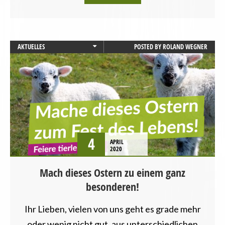
AKTUELLES
POSTED BY
ROLAND WEGNER
BADEN-WÜRTTEMBERG
BAYERN
BERLIN
BRANDENBURG
BREMEN
HAMBURG
HESSEN
4
APRIL
LANDESVERBÄNDE
2020
LANDWIRTSCHAFT
Mach dieses Ostern zu einem ganz
MECKLENBURG-VORPOMMERN
besonderen!
NIEDERSACHSEN
NORDRHEIN-WESTFALEN
Ihr Lieben, vielen von uns geht es grade mehr
REZEPTE
RHEINLAND-PFALZ
oder wenig nicht gut, aus unterschiedlichen