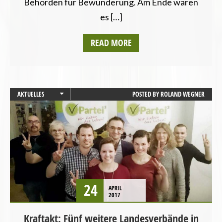
Behörden für Bewunderung. Am Ende waren
es […]
READ MORE
AKTUELLES
POSTED BY
ROLAND WEGNER
BRANDENBURG
BREMEN
HAMBURG
LANDESVERBÄNDE
SAARLAND
SACHSEN
24
APRIL
2017
Kraftakt: Fünf weitere Landesverbände in