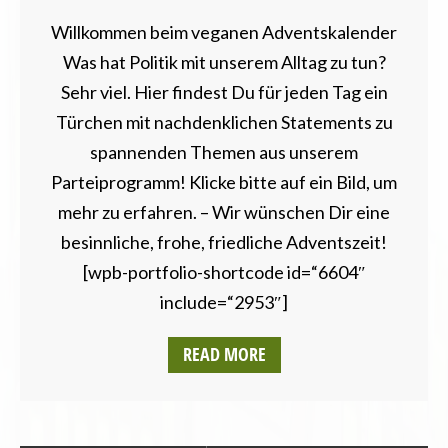
LANDESVERBÄNDE
Willkommen beim veganen Adventskalender
LANDTAGSWAHL
LANDWIRTSCHAFT
Was hat Politik mit unserem Alltag zu tun?
MECKLENBURG-VORPOMMERN
Sehr viel. Hier findest Du für jeden Tag ein
NEWSLETTER
Türchen mit nachdenklichen Statements zu
NIEDERSACHSEN
spannenden Themen aus unserem
NORDRHEIN-WESTFALEN
Parteiprogramm! Klicke bitte auf ein Bild, um
POSITIONSPAPIERE
RHEINLAND-PFALZ
mehr zu erfahren. – Wir wünschen Dir eine
SAARLAND
besinnliche, frohe, friedliche Adventszeit!
SACHSEN
[wpb-portfolio-shortcode id=“6604″
SACHSEN-ANHALT
include=“2953″]
SCHLESWIG-HOLSTEIN
THÜRINGEN
READ MORE
UMWELT UND KLIMA
UNCATEGORIZED
VEGANISMUS
VERANSTALTUNGEN