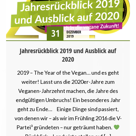
BERLIN
BEZIRKSAMTSWAHL
BEZIRKSWAHL
BRANDENBURG
31
DEZEMBER
BREMEN
2019
BÜRGERSCHAFTSWAHL
Jahresrückblick 2019 und Ausblick auf
HAMBURG
2020
HESSEN
LANDESVERBÄNDE
2019 – The Year of the Vegan… und es geht
LANDTAGSWAHL
LANDWIRTSCHAFT
weiter! Lasst uns die 2020er-Jahre zum
MECKLENBURG-VORPOMMERN
Veganen-Jahrzehnt machen, die Jahre des
NEWSLETTER
endgültigen Umbruchs! Ein besonderes Jahr
NORDRHEIN-WESTFALEN
geht zu Ende… Einige Dinge sind passiert,
PRESSEMITTEILUNG
von denen wir – als wir im Frühling 2016 die V-
RHEINLAND-PFALZ
SAARLAND
Partei³ gründeten – nur geträumt haben.
SACHSEN