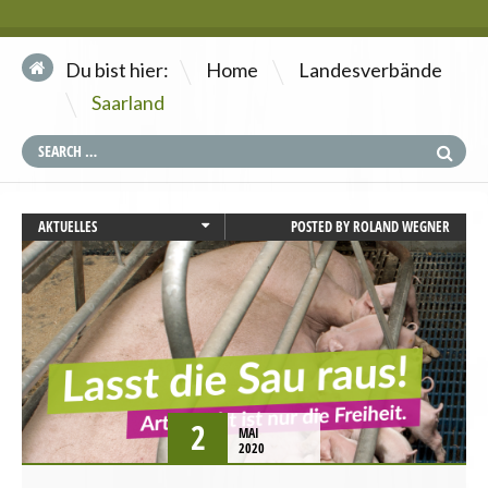
\
Du bist hier:
Home
Landesverbände
\
Saarland
AKTUELLES
POSTED BY
ROLAND WEGNER
ALLGÄU
AUGSBURG
BADEN-WÜRTTEMBERG
BAYERN
BERLIN
BRANDENBURG
BREMEN
2
MAI
HAMBURG
2020
HESSEN