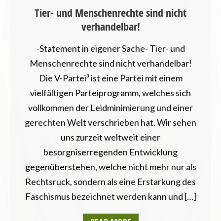
Tier- und Menschenrechte sind nicht
NORDRHEIN-WESTFALEN
verhandelbar!
RHEINLAND-PFALZ
SAARLAND
-Statement in eigener Sache- Tier- und
SACHSEN
SACHSEN-ANHALT
Menschenrechte sind nicht verhandelbar!
SCHLESWIG-HOLSTEIN
Die V-Partei³ ist eine Partei mit einem
THÜRINGEN
vielfältigen Parteiprogramm, welches sich
vollkommen der Leidminimierung und einer
gerechten Welt verschrieben hat. Wir sehen
uns zurzeit weltweit einer
besorgniserregenden Entwicklung
gegenüberstehen, welche nicht mehr nur als
Rechtsruck, sondern als eine Erstarkung des
Faschismus bezeichnet werden kann und […]