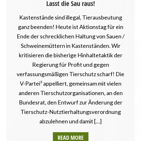
Lasst die Sau raus!
LANDESVERBÄNDE
LANDWIRTSCHAFT
Kastenstände sind illegal, Tierausbeutung
MECKLENBURG-VORPOMMERN
ganz beenden! Heute ist Aktionstag für ein
NIEDERSACHSEN
NORDRHEIN-WESTFALEN
Ende der schrecklichen Haltung von Sauen /
PRESSEMITTEILUNG
Schweinemüttern in Kastenständen. Wir
RHEINLAND-PFALZ
kritisieren die bisherige Hinhaltetaktik der
SAARLAND
Regierung für Profit und gegen
SACHSEN
verfassungsmäßigen Tierschutz scharf! Die
SACHSEN-ANHALT
SCHLESWIG-HOLSTEIN
V-Partei³ appelliert, gemeinsam mit vielen
THÜRINGEN
anderen Tierschutzorganisationen, an den
TIERSCHUTZ / TIERRECHTE
Bundesrat, den Entwurf zur Änderung der
Tierschutz-Nutztierhaltungsverordnung
abzulehnen und damit […]
READ MORE