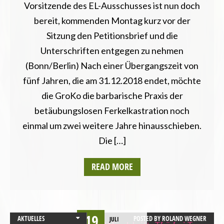
SACHSEN
Vorsitzende des EL-Ausschusses ist nun doch
SACHSEN-ANHALT
bereit, kommenden Montag kurz vor der
SCHLESWIG-HOLSTEIN
Sitzung den Petitionsbrief und die
THÜRINGEN
Unterschriften entgegen zu nehmen
UMWELT UND KLIMA
(Bonn/Berlin) Nach einer Übergangszeit von
fünf Jahren, die am 31.12.2018 endet, möchte
die GroKo die barbarische Praxis der
betäubungslosen Ferkelkastration noch
einmal um zwei weitere Jahre hinausschieben.
Die […]
READ MORE
19
AKTUELLES
POSTED BY
ROLAND WEGNER
JULI