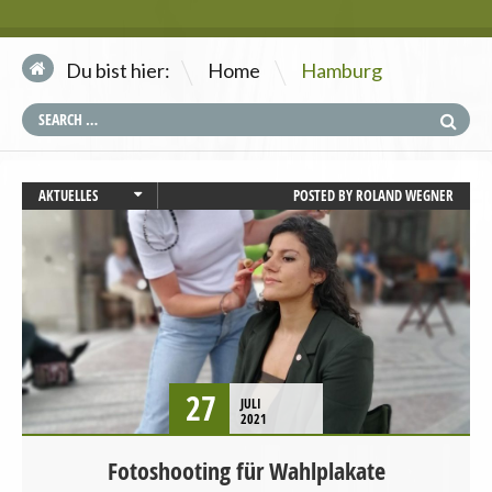
\
Du bist hier:
Home
Hamburg
AKTUELLES
POSTED BY
ROLAND WEGNER
BUNDESTAGSWAHL
STARTSEITE
UNCATEGORIZED
27
JULI
2021
Fotoshooting für Wahlplakate