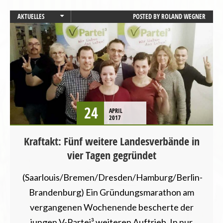
AKTUELLES
POSTED BY
ROLAND WEGNER
BRANDENBURG
BREMEN
HAMBURG
LANDESVERBÄNDE
SAARLAND
SACHSEN
24
APRIL
2017
Kraftakt: Fünf weitere Landesverbände in
vier Tagen gegründet
(Saarlouis/Bremen/Dresden/Hamburg/Berlin-
Brandenburg) Ein Gründungsmarathon am
vergangenen Wochenende bescherte der
jungen V-Partei³ weiteren Auftrieb. In nur