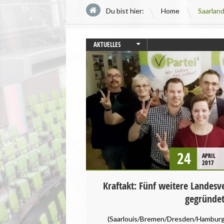
\
Du bist hier:
Home
Saarlan
AKTUELLES
BRANDENBURG
BREMEN
HAMBURG
LANDESVERBÄNDE
SAARLAND
SACHSEN
24
APRIL
2017
Kraftakt: Fünf weitere Landesv
gegründe
(Saarlouis/Bremen/Dresden/Hamburg/