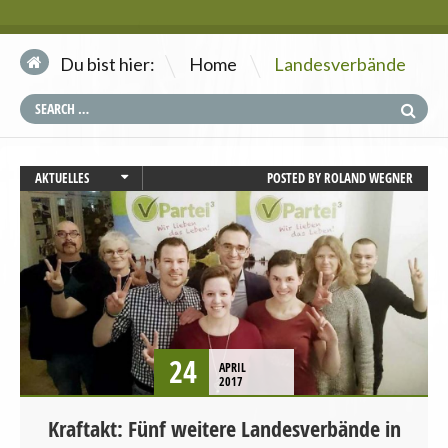
\
Du bist hier:
Home
Landesverbände
AKTUELLES
POSTED BY
ROLAND WEGNER
BRANDENBURG
BREMEN
HAMBURG
LANDESVERBÄNDE
SAARLAND
SACHSEN
24
APRIL
2017
Kraftakt: Fünf weitere Landesverbände in