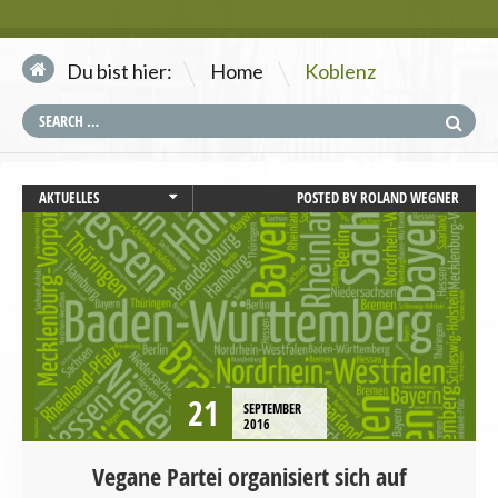
\
Du bist hier:
Home
Koblenz
AKTUELLES
POSTED BY
ROLAND WEGNER
BAYERN
NORDRHEIN-WESTFALEN
PRESSEMITTEILUNG
RHEINLAND-PFALZ
21
SEPTEMBER
2016
Vegane Partei organisiert sich auf