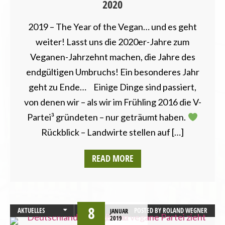
2020
HESSEN
LANDESVERBÄNDE
2019 – The Year of the Vegan… und es geht
LANDTAGSWAHL
LANDWIRTSCHAFT
weiter! Lasst uns die 2020er-Jahre zum
MECKLENBURG-VORPOMMERN
Veganen-Jahrzehnt machen, die Jahre des
NEWSLETTER
endgültigen Umbruchs! Ein besonderes Jahr
NORDRHEIN-WESTFALEN
geht zu Ende… Einige Dinge sind passiert,
PRESSEMITTEILUNG
von denen wir – als wir im Frühling 2016 die V-
RHEINLAND-PFALZ
SAARLAND
Partei³ gründeten – nur geträumt haben.
SACHSEN
Rückblick – Landwirte stellen auf […]
SACHSEN-ANHALT
SCHLESWIG-HOLSTEIN
READ MORE
THÜRINGEN
UMWELT UND KLIMA
VEGANISMUS
VERANSTALTUNGEN
8
AKTUELLES
POSTED BY
ROLAND WEGNER
JANUAR
2019
PRESSEMITTEILUNG