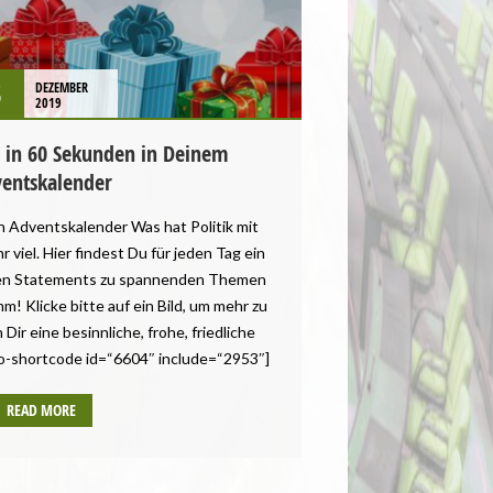
3
DEZEMBER
2019
in 60 Sekunden in Deinem
entskalender
 Adventskalender Was hat Politik mit
 viel. Hier findest Du für jeden Tag ein
hen Statements zu spannenden Themen
! Klicke bitte auf ein Bild, um mehr zu
Dir eine besinnliche, frohe, friedliche
io-shortcode id=“6604″ include=“2953″]
READ MORE