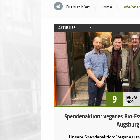
\
Du bist hier:
Home
Weihna
AKTUELLES
AUGSBURG
BAYERN
CHANCENGLEICHHEIT
PRESSEMITTEILUNG
VEGANISMUS
9
JANUAR
2020
Spendenaktion: veganes Bio-Es
Augsburg
Unsere Spendenaktion: Veganes und