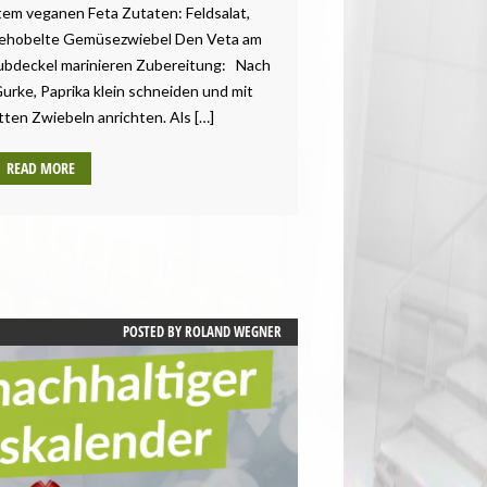
tem veganen Feta Zutaten: Feldsalat,
 gehobelte Gemüsezwiebel Den Veta am
aubdeckel marinieren Zubereitung: Nach
urke, Paprika klein schneiden und mit
ten Zwiebeln anrichten. Als […]
READ MORE
POSTED BY
ROLAND WEGNER