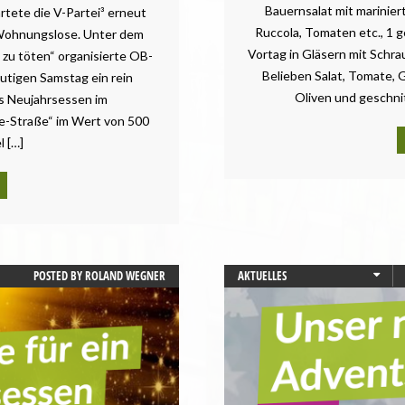
Bauernsalat mit marinier
rtete die V-Partei³ erneut
Ruccola, Tomaten etc., 1
Wohnungslose. Unter dem
Vortag in Gläsern mit Schr
zu töten“ organisierte OB-
Belieben Salat, Tomate, G
utigen Samstag ein rein
Oliven und geschnit
es Neujahrsessen im
-Straße“ im Wert von 500
l […]
POSTED BY
ROLAND WEGNER
AKTUELLES
BADEN-WÜRTTEMBERG
BAYERN
BERLIN
BEZIRKSAMTSWAHL
BEZIRKSWAHL