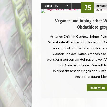
25
AKTUELLES
DEZEMBE
2018
PRESSEMITTEILUNG
Veganes und biologisches W
Obdachlose ges
Veganes Chili mit Cashew-Sahne, Rei
Granatapfel-Kerne – und alles in bio. D
seiner Qualität etwas Besonderes,
Gästen und des Tages. Obdachlose 
Augsburg wurden am Heiligabend von V
und Geschäftsführer Konrad Har
Weihnachtsessen eingeladen. Unte
Veganrestaurant Mom
READ MORE