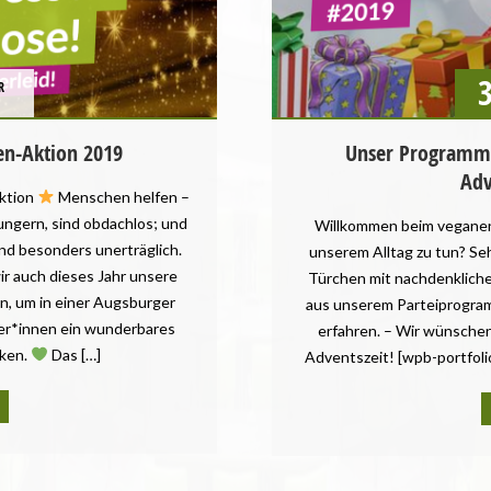
BRANDENBURG
BREMEN
BUNDESTAGSWAHL
R
BÜRGERSCHAFTSWAHL
HAMBURG
HESSEN
n-Aktion 2019
Unser Programm 
LANDESVERBÄNDE
Adv
ktion
Menschen helfen –
LANDTAGSWAHL
ungern, sind obdachlos; und
Willkommen beim veganen
LANDWIRTSCHAFT
nd besonders unerträglich.
unserem Alltag zu tun? Sehr
MECKLENBURG-VORPOMMERN
ir auch dieses Jahr unsere
Türchen mit nachdenklic
NEWSLETTER
n, um in einer Augsburger
aus unserem Parteiprogramm
NIEDERSACHSEN
r*innen ein wunderbares
erfahren. – Wir wünschen 
NORDRHEIN-WESTFALEN
ken.
Das […]
Adventszeit! [wpb-portfol
POSITIONSPAPIERE
RHEINLAND-PFALZ
SAARLAND
SACHSEN
SACHSEN-ANHALT