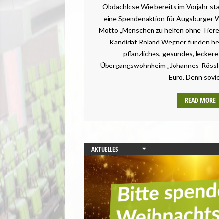
Obdachlose Wie bereits im Vorjahr sta
eine Spendenaktion für Augsburger 
Motto „Menschen zu helfen ohne Tiere 
Kandidat Roland Wegner für den he
pflanzliches, gesundes, lecker
Übergangswohnheim „Johannes-Rössle
Euro. Denn sovie
READ MORE
AKTUELLES
AUGSBURG
BAYERN
BEZIRKSAMTSWAHL
BÜRGERSCHAFTSWAHL
LANDESVERBÄNDE