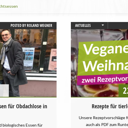
chtsessen
POSTED BY
ROLAND WEGNER
AKTUELLES
BAYERN
REZEPTE
VEGANISMUS
VERANSTALTUNGEN
2
sen für Obdachlose in
Rezepte für tier
Unsere Rezeptvorschläge f
auch als PDF zum Runt
 biologisches Essen für