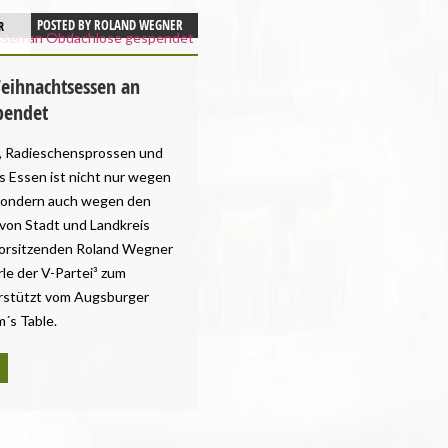
SCHLESWIG-HOLSTEIN
POSTED BY
ROLAND WEGNER
R
THÜRINGEN
UMWELT UND KLIMA
eihnachtsessen an
UNCATEGORIZED
pendet
VEGANISMUS
VERANSTALTUNGEN
s, Radieschensprossen und
as Essen ist nicht nur wegen
 sondern auch wegen den
von Stadt und Landkreis
orsitzenden Roland Wegner
le der V-Partei³ zum
rstützt vom Augsburger
´s Table.