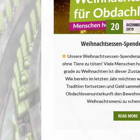
LANDTAGSWAHL
PRESSEMITTEILUNG
UMWELT UND KLIMA
20
DEZEMBE
VEGANISMUS
2019
VERANSTALTUNGEN
Weihnachtsessen-Spende
Unsere Weihnachtsessen-Spendena
ohne Tiere zu töten! Viele Menschen h
grade zu Weihnachten ist dieser Zusta
Wie bereits im letzten Jahr möchten w
Tradition fortsetzen und Geld sammel
Obdachlosenunterkunft den Bewohne
Weihnachtsmenü zu schen
READ MORE