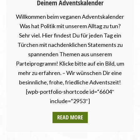
Deinem Adventskalender
HESSEN
LANDESVERBÄNDE
Willkommen beim veganen Adventskalender
LANDTAGSWAHL
LANDWIRTSCHAFT
Was hat Politik mit unserem Alltag zu tun?
MECKLENBURG-VORPOMMERN
Sehr viel. Hier findest Du für jeden Tag ein
NEWSLETTER
Türchen mit nachdenklichen Statements zu
NIEDERSACHSEN
spannenden Themen aus unserem
NORDRHEIN-WESTFALEN
Parteiprogramm! Klicke bitte auf ein Bild, um
POSITIONSPAPIERE
RHEINLAND-PFALZ
mehr zu erfahren. – Wir wünschen Dir eine
SAARLAND
besinnliche, frohe, friedliche Adventszeit!
SACHSEN
[wpb-portfolio-shortcode id=“6604″
SACHSEN-ANHALT
include=“2953″]
SCHLESWIG-HOLSTEIN
THÜRINGEN
READ MORE
UMWELT UND KLIMA
UNCATEGORIZED
VEGANISMUS