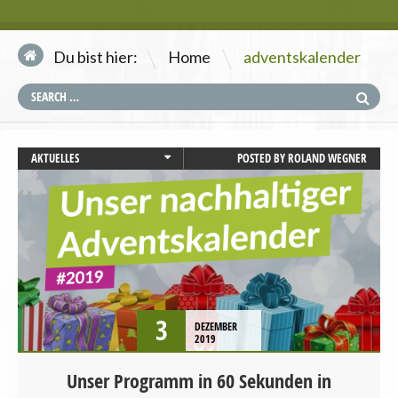
\
Du bist hier:
Home
adventskalender
AKTUELLES
POSTED BY
ROLAND WEGNER
BADEN-WÜRTTEMBERG
BAYERN
BERLIN
BEZIRKSAMTSWAHL
BEZIRKSWAHL
BRANDENBURG
BREMEN
3
DEZEMBER
BUNDESTAGSWAHL
2019
BÜRGERSCHAFTSWAHL
Unser Programm in 60 Sekunden in
HAMBURG