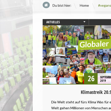
\
Du bist hier:
Home
#vegans
AKTUELLES
BADEN-WÜRTTEMBERG
BAYERN
BERLIN
BRANDENBURG
BREMEN
HAMBURG
HESSEN
LANDESVERBÄNDE
26
SEPTEMB
MECKLENBURG-VORPOMMERN
2019
NEWSLETTER
NIEDERSACHSEN
Klimastreik 20.
NORDRHEIN-WESTFALEN
Die Welt steht auf fürs Klima Was für 
PRESSEMITTEILUNG
Welt gehen Millionen von Menschen auf
RHEINLAND-PFALZ