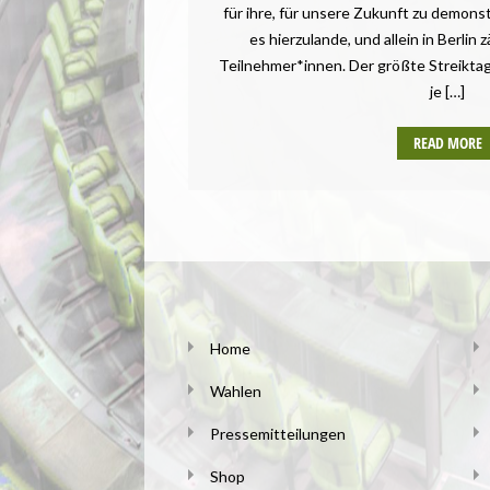
für ihre, für unsere Zukunft zu demonst
SAARLAND
es hierzulande, und allein in Berlin 
SACHSEN
Teilnehmer*innen. Der größte Streiktag 
SACHSEN-ANHALT
je […]
SCHLESWIG-HOLSTEIN
THÜRINGEN
READ MORE
UMWELT UND KLIMA
VEGANISMUS
VERANSTALTUNGEN
Home
Wahlen
Pressemitteilungen
Shop