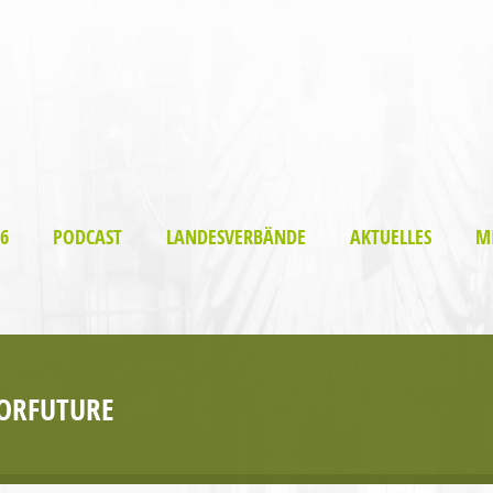
6
PODCAST
LANDESVERBÄNDE
AKTUELLES
M
ORFUTURE